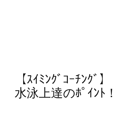
【ｽｲﾐﾝｸﾞｺｰﾁﾝ
水泳上達のﾎﾟｲﾝﾄ