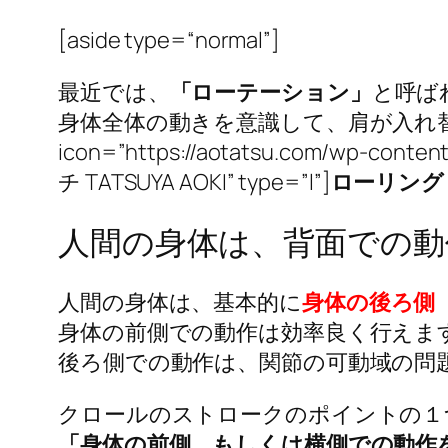
[aside
type
=
“normal”
]
最近では、
「ローテーション」
と呼ば
身体全体の動きを意識して、肩が入れ替わる動
icon=”https://aotatsu.com/wp-con
チ TATSUYA AOKI” type=”l”]
ローリング
人間の身体は、背面での動
人間の身体は、基本的に
身体の後ろ側
身体の前側での動作は効率良く行えま
後ろ側での動作は、関節の可動域の問
クロールのストロークのポイントの１
「身体の前側、もしくは横側での動作