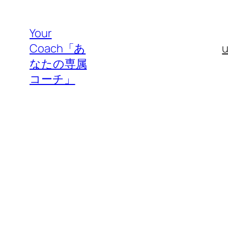
内
容
Your
を
Coach「あ
ス
なたの専属
キ
コーチ」
ッ
プ