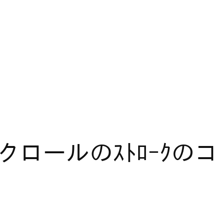
ｸﾞ】クロールのｽﾄﾛｰｸの
！