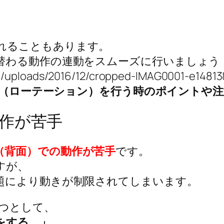
れることもあります。
作の連動をスムーズに行いましょう！ [/asid
tent/uploads/2016/12/cropped-IMAG0001-
（ローテーション）を行う時のポイントや注
作が苦手
（背面）での動作が苦手
です。
すが、
題により動きが制限されてしまいます。
つとして、
をする。」