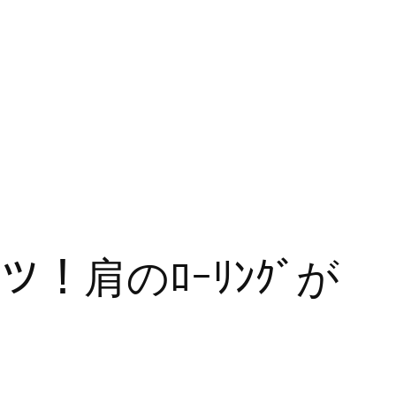
コツ！肩のﾛｰﾘﾝｸﾞが