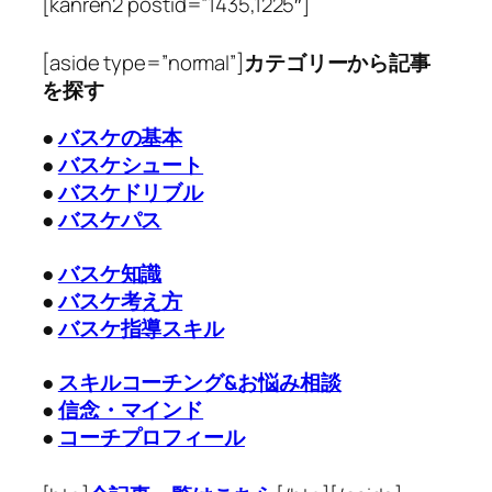
[kanren2 postid=”1435,1225″]
[aside type=”normal”]
カテゴリーから記事
を探す
●
バスケの基本
●
バスケシュート
●
バスケドリブル
●
バスケパス
●
バスケ知識
●
バスケ考え方
●
バスケ指導スキル
●
スキルコーチング&お悩み相談
●
信念・マインド
●
コーチプロフィール