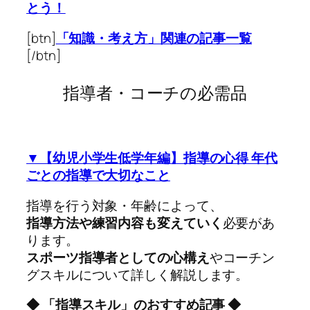
とう！
[btn]
「知識・考え方」関連の記事一覧
[/btn]
指導者・コーチの必需品
▼【幼児小学生低学年編】指導の心得 年代
ごとの指導で大切なこと
指導を行う対象・年齢によって、
指導方法や練習内容も変えていく
必要があ
ります。
スポーツ指導者としての心構え
やコーチン
グスキルについて詳しく解説します。
◆ 「指導スキル」のおすすめ記事 ◆