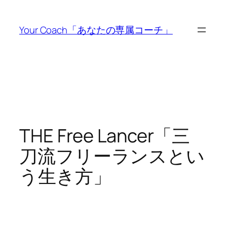
内
容
Your Coach「あなたの専属コーチ」
を
ス
キ
ッ
プ
THE Free Lancer「三
刀流フリーランスとい
う生き方」